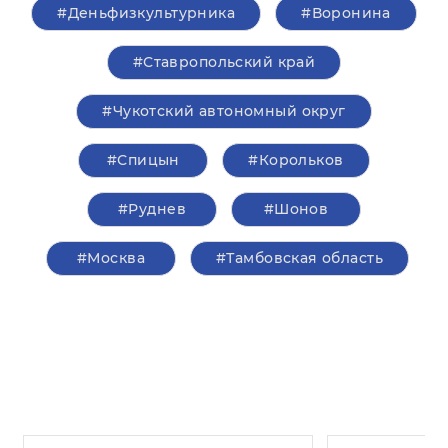
#Деньфизкультурника
#Воронина
#Ставропольский край
#Чукотский автономный округ
#Спицын
#Корольков
#Руднев
#Шонов
#Москва
#Тамбовская область