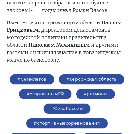
ведите здоровый образ жизни и будьте
здоровы!» — подчеркнул Роман Власов.
Вместе с министром спорта области
Павлом
Грицковым
, директором департамента
молодёжной политики правительства
области
Николаем Мачихиным
и другими
гостями он принял участие в товарищеском
матче по баскетболу.
#Семилетов
#Херсонская область
#сторонникиЕР
#регионы
#СилаРоссии
#спортивныесоревнования