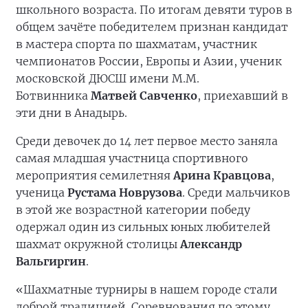
школьного возраста. По итогам девяти туров в
общем зачёте победителем признан кандидат
в мастера спорта по шахматам, участник
чемпионатов России, Европы и Азии, ученик
московской ДЮСШ имени М.М.
Ботвинника
Матвей Савченко
, приехавший в
эти дни в Анадырь.
Среди девочек до 14 лет первое место заняла
самая младшая участница спортивного
мероприятия семилетняя
Арина Кравцова
,
ученица
Рустама Новрузова
. Среди мальчиков
в этой же возрастной категории победу
одержал один из сильных юных любителей
шахмат окружной столицы
Александр
Вальгиргин
.
«Шахматные турниры в нашем городе стали
доброй традицией. Соревнования по этому