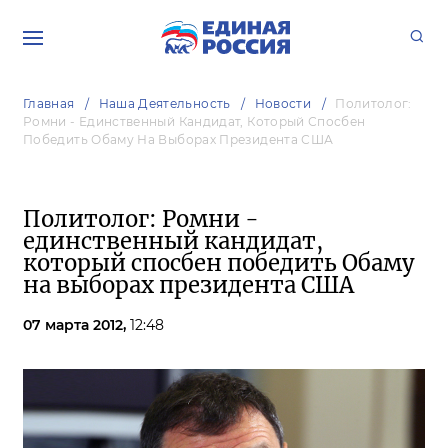
Главная
Наша Деятельность
Новости
Политолог:
Ромни - Единственный Кандидат, Который Спосбен
Победить Обаму На Выборах Президента США
Политолог: Ромни -
единственный кандидат,
который спосбен победить Обаму
на выборах президента США
07 марта 2012,
12:48