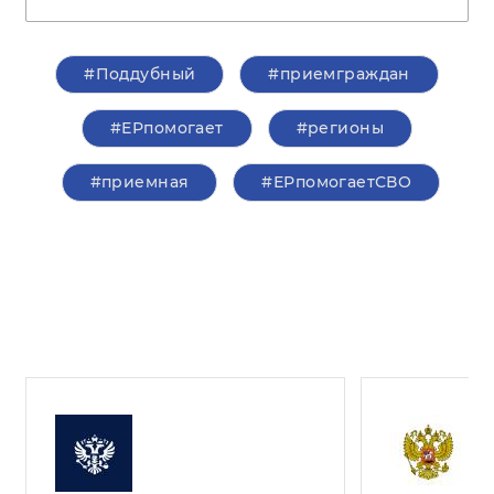
#Поддубный
#приемграждан
#ЕРпомогает
#регионы
#приемная
#ЕРпомогаетСВО