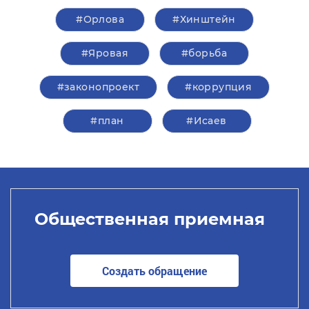
#Орлова
#Хинштейн
#Яровая
#борьба
#законопроект
#коррупция
#план
#Исаев
Общественная приемная
Создать обращение