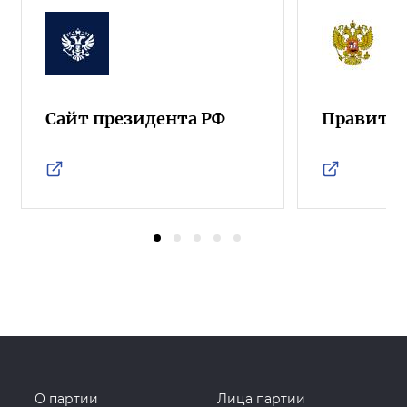
Сайт президента РФ
Правител
О партии
Лица партии