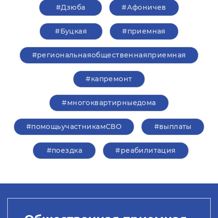
#Дзюба
#Афоничев
#Буцкая
#приемная
#региональнаяобщественнаяприемная
#капремонт
#многоквартирныедома
#помощьучастникамСВО
#выплаты
#поездка
#реабилитация