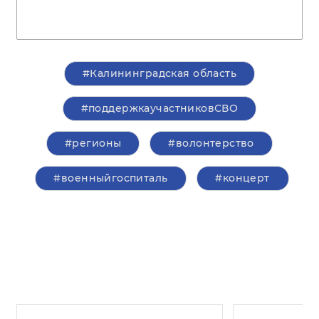
#Калининградская область
#поддержкаучастниковСВО
#регионы
#волонтерство
#военныйгоспиталь
#концерт