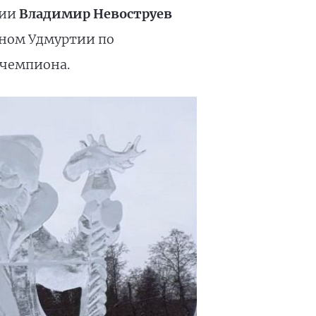
тии
Владимир Невоструев
оном Удмуртии по
 чемпиона.