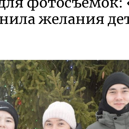
для фотосъёмок:
нила желания дет