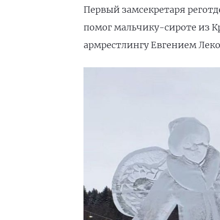
Первый замсекретаря реготд
помог мальчику-сироте из К
армрестлингу Евгением Леко