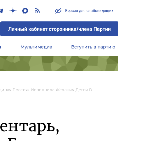
Версия для слабовидящих
Личный кабинет сторонника/члена Партии
я
Мультимедиа
Вступить в партию
Центральный совет сторонников партии «Единая Россия»
Единая Россия» Исполнила Желания Детей В
ентарь,