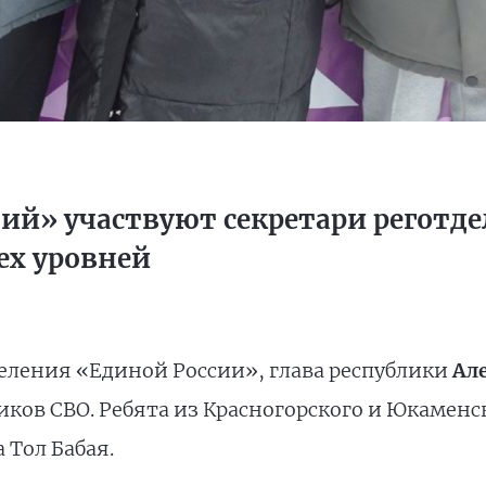
ий» участвуют секретари реготд
ех уровней
деления «Единой России», глава республики
Ал
иков СВО. Ребята из Красногорского и Юкаменс
 Тол Бабая.