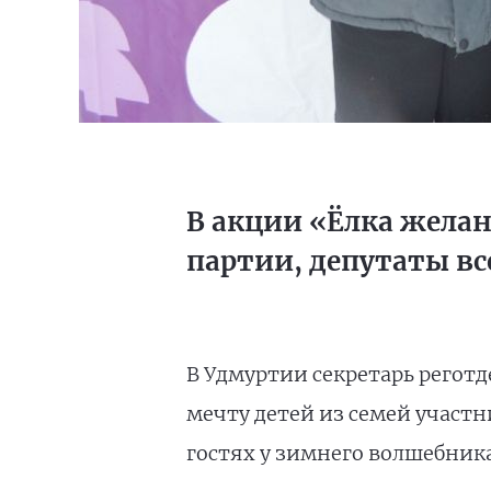
В акции «Ёлка желан
партии, депутаты вс
В Удмуртии секретарь регот
мечту детей из семей участн
гостях у зимнего волшебника