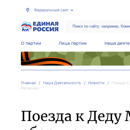
Федеральный сайт
О партии
Лица партии
Наша деяте
Центральная общественная приемная Председателя партии «Единая Россия»
Народная программа «Единой России»
Региональные общ
Руководящий состав Межрегиональных координационных советов
Центральная контрольная комиссия партии
Главная
Наша Деятельность
Новости
Поезда К
Регионах
Поезда к Деду