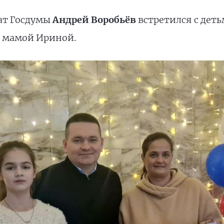
тат Госдумы
Андрей Воробьёв
встретился с дет
х мамой Ириной.