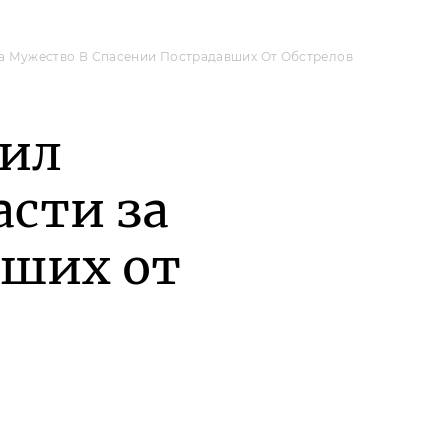
а Мужество В Спасении Пострадавших От Обстрелов
рил
асти за
вших от