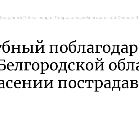
Поддубный Поблагодарил Добровольцев Белгородской Области З
убный поблагода
Белгородской обл
асении пострада