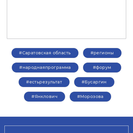
#Саратовская область
#регионы
#народнаяпрограмма
#форум
#естьрезультат
#Бусаргин
#Янклович
#Морозова