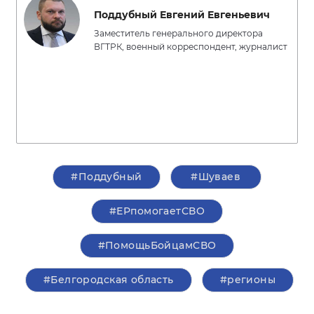
Поддубный Евгений Евгеньевич
Заместитель генерального директора
ВГТРК, военный корреспондент, журналист
#Поддубный
#Шуваев
#ЕРпомогаетСВО
#ПомощьБойцамСВО
#Белгородская область
#регионы