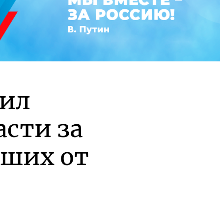
рил
асти за
вших от