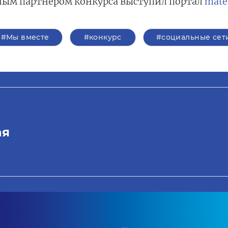
ым партнером конкурса выступил портал
mate
#Мы вместе
#конкурс
#социальные сет
ая