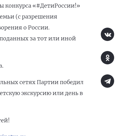
ры конкурса «#ДетиРоссии!»
семьи (с разрешения
орения о России.
 поданных за тот или иной
в.
альных сетях Партии победил
детскую экскурсию или день в
тей!