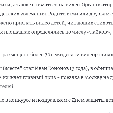
ихи, а также сниматься на видео. Организато
 детских увлечения. Родителями или друзьям 
жено прислать видео детей, читающих стихотв
х площадках определялись по числу «лайков»,
о размещено более 70 семидесяти видеоролико
 Вместе" стал Иван Кононов (3 года), в офици
ь их ждет главный приз - поездка в Москву на 
телей.
тие в конкурсе и поздравляем с Днём защиты де