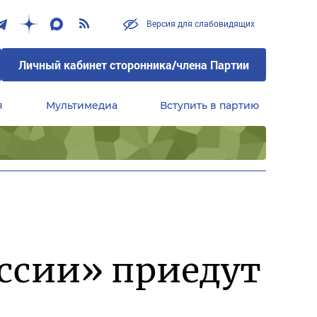
Версия для слабовидящих
Личный кабинет сторонника/члена Партии
я
Мультимедиа
Вступить в партию
Центральный совет сторонников партии «Единая Россия»
ссии» приедут