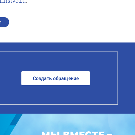
rinstvo.ru
.
и
Создать обращение