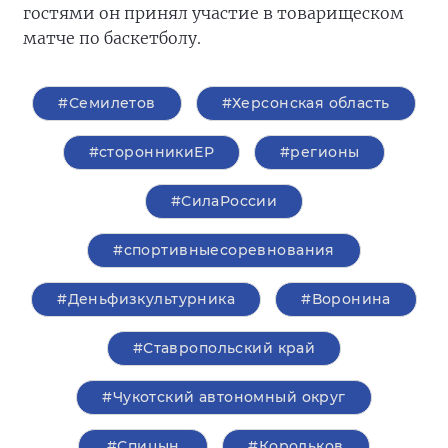
гостями он принял участие в товарищеском
матче по баскетболу.
#Семилетов
#Херсонская область
#сторонникиЕР
#регионы
#СилаРоссии
#спортивныесоревнования
#Деньфизкультурника
#Воронина
#Ставропольский край
#Чукотский автономный округ
#Спицын
#Корольков