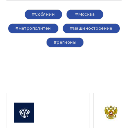
#Собянин
#Москва
#метрополитен
#машиностроение
#регионы