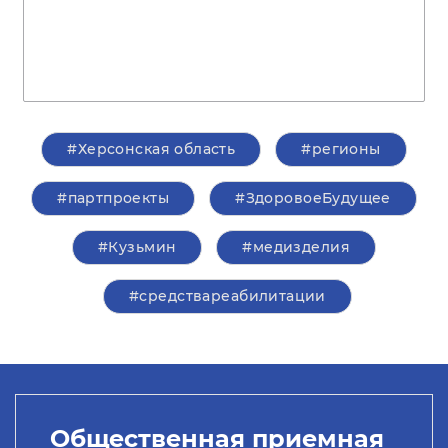
#Херсонская область
#регионы
#партпроекты
#ЗдоровоеБудущее
#Кузьмин
#медизделия
#средствареабилитации
Общественная приемная