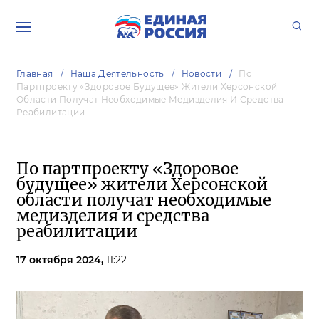
Главная
Наша Деятельность
Новости
По
Партпроекту «Здоровое Будущее» Жители Херсонской
Области Получат Необходимые Медизделия И Средства
Реабилитации
По партпроекту «Здоровое
будущее» жители Херсонской
области получат необходимые
медизделия и средства
реабилитации
17 октября 2024,
11:22