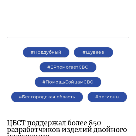
#Поддубный
#Шуваев
#ЕРпомогаетСВО
#ПомощьБойцамСВО
#Белгородская область
#регионы
ЦБСТ поддержал более 850
разработчиков изделий двойного