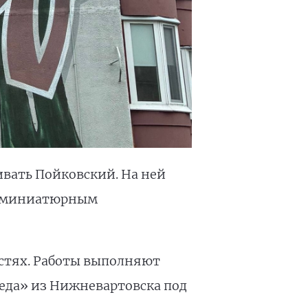
ивать Пойковский. На ней
 с миниатюрным
стях. Работы выполняют
еда» из Нижневартовска под