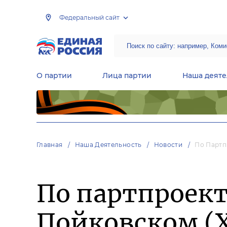
Федеральный сайт
О партии
Лица партии
Наша деяте
Центральная общественная приемная Председателя партии «Единая Россия»
Народная программа «Единой России»
Региональные общ
Руководящий состав Межрегиональных координационных советов
Центральная контрольная комиссия партии
Главная
Наша Деятельность
Новости
По Партп
По партпроект
Пойковском (