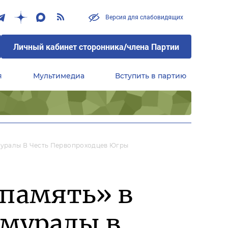
Версия для слабовидящих
Личный кабинет сторонника/члена Партии
я
Мультимедиа
Вступить в партию
Центральный совет сторонников партии «Единая Россия»
Муралы В Честь Первопроходцев Югры
 память» в
 муралы в