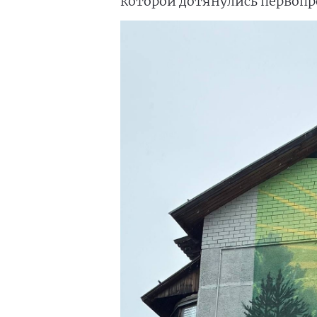
которой дотянулись первопр