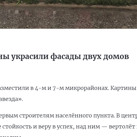
ны украсили фасады двух домов
местили в 4-м и 7-м микрорайонах. Картины
звезда».
ервым строителям населённого пункта. В цент
тойкость и веру в успех, над ним — вертолёт 