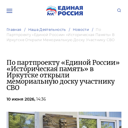
Главная
Наша Деятельность
Новости
По
Партпроекту «Единой России» «Историческая Память» В
Иркутске Открыли Мемориальную Доску Участнику СВО
По партпроекту «Единой России»
«Историческая память» в
Иркутске открыли
мемориальную доску участнику
СВО
10 июня 2026,
14:36