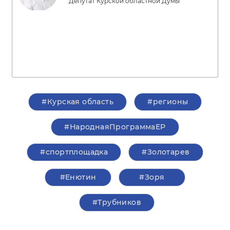
Депутат Курской областной Думы
#Курская область
#регионы
#НароднаяПрограммаЕР
#спортплощадка
#Золотарев
#Енютин
#Зоря
#Трубников