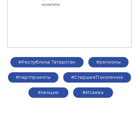
комитета
#Республика Татарстан
#регионы
#партпроекты
#СтаршееПоколение
#лекция
#Исаева