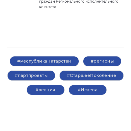
граждан Регионального исполнительного
комитета
#Республика Татарстан
#регионы
#партпроекты
#СтаршееПоколение
#лекция
#Исаева