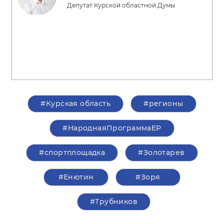
Депутат Курской областной Думы
#Курская область
#регионы
#НароднаяПрограммаЕР
#спортплощадка
#Золотарев
#Енютин
#Зоря
#Трубников