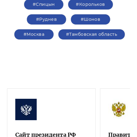
#Спицын
#Корольков
#Руднев
#Шонов
#Москва
#Тамбовская область
Сайт президента РФ
Правител