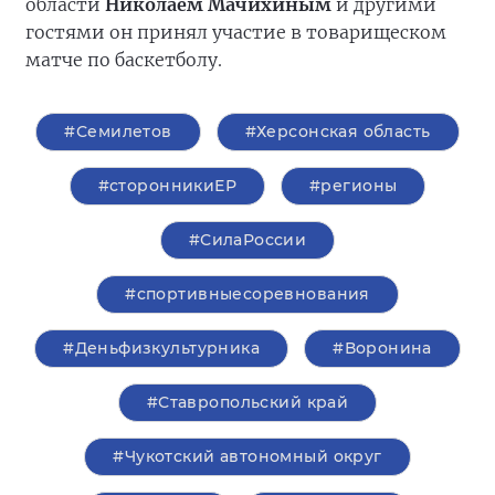
области
Николаем Мачихиным
и другими
гостями он принял участие в товарищеском
матче по баскетболу.
#Семилетов
#Херсонская область
#сторонникиЕР
#регионы
#СилаРоссии
#спортивныесоревнования
#Деньфизкультурника
#Воронина
#Ставропольский край
#Чукотский автономный округ