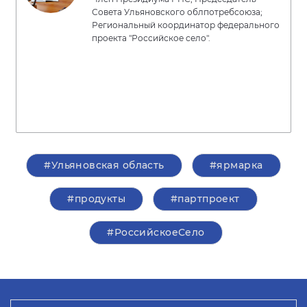
Совета Ульяновского облпотребсоюза;
Региональный координатор федерального
проекта "Российское село".
#Ульяновская область
#ярмарка
#продукты
#партпроект
#РоссийскоеСело