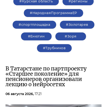
#Курская область
#регионы
#НароднаяПрограммаЕР
#спортплощадка
#Золотарев
#Енютин
#Зоря
#Трубников
В Татарстане по партпроекту
«Старшее поколение» для
пенсионеров организовали
лекцию о нейросетях
06 августа 2026,
17:21