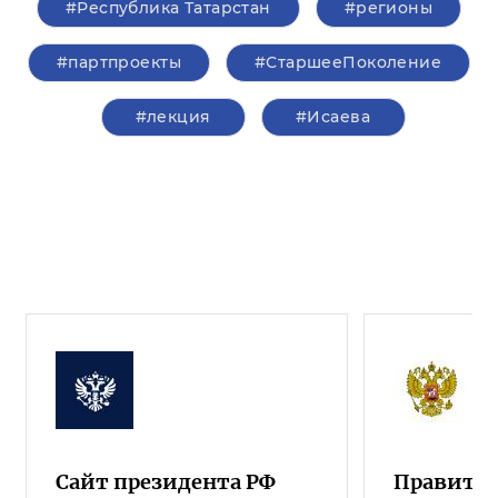
#Республика Татарстан
#регионы
#партпроекты
#СтаршееПоколение
#лекция
#Исаева
Сайт президента РФ
Правител