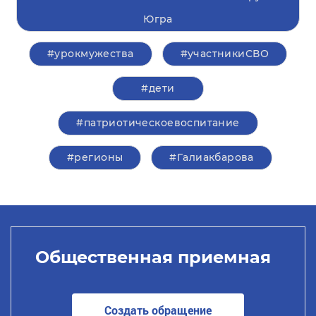
Югра
#урокмужества
#участникиСВО
#дети
#патриотическоевоспитание
#регионы
#Галиакбарова
Общественная приемная
Создать обращение