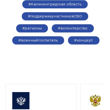
#Калининградская область
#поддержкаучастниковСВО
#регионы
#волонтерство
#военныйгоспиталь
#концерт