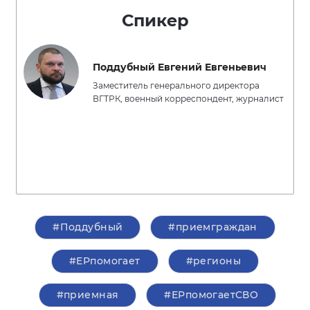
Спикер
Поддубный Евгений Евгеньевич
Заместитель генерального директора
ВГТРК, военный корреспондент, журналист
#Поддубный
#приемграждан
#ЕРпомогает
#регионы
#приемная
#ЕРпомогаетСВО