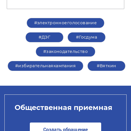
#электронноеголосование
#ДЭГ
#Госдума
#законодательство
#избирательнаякампания
#Вяткин
Общественная приемная
Создать обращение