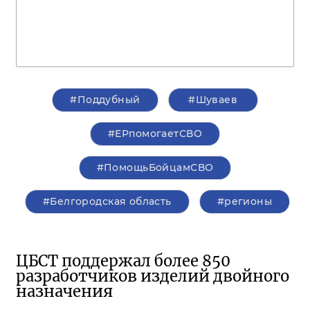
#Поддубный
#Шуваев
#ЕРпомогаетСВО
#ПомощьБойцамСВО
#Белгородская область
#регионы
ЦБСТ поддержал более 850
разработчиков изделий двойного
назначения