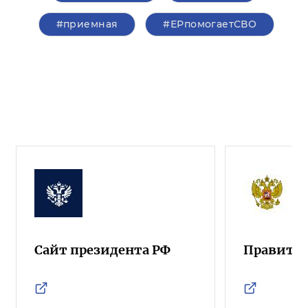
#приемная
#ЕРпомогаетСВО
Сайт президента РФ
Правител