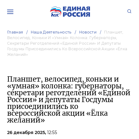
Главная
Наша Деятельность
Новости
Планшет,
Велосипед, Коньки И «умная» Колонка: Губернаторы,
Секретари Реготделений «Единой России» И Депутаты
Госдумы Присоединились Ко Всероссийской Акции «Ёлка
Желаний»
Планшет, велосипед, коньки и
«умная» колонка: губернаторы,
секретари реготделений «Единой
России» и депутаты Госдумы
присоединились ко
всероссийской акции «Ёлка
желаний»
26 декабря 2025,
12:55