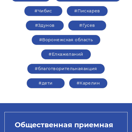
#Чибис
#Пискарев
#Здунов
#Гусев
#Воронежская область
#Елкажеланий
#благотворительнаяакция
#дети
#Карелин
Общественная приемная