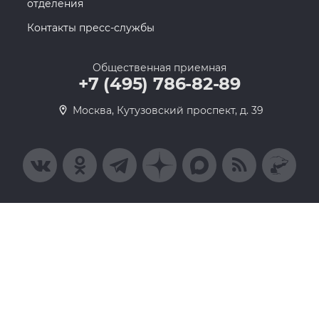
отделения
Контакты пресс-службы
Общественная приемная
+7 (495) 786-82-89
Москва, Кутузовский проспект, д. 39
© 2005-2026, Партия «Единая Россия». Все права защищены.
При полном или частичном использовании материалов ссылка
на ресурс обязательна
Пользовательское соглашение
Политика конфиденциальности
Политика в отношении обработки персональных данных
Согласие на обработку персональных данных