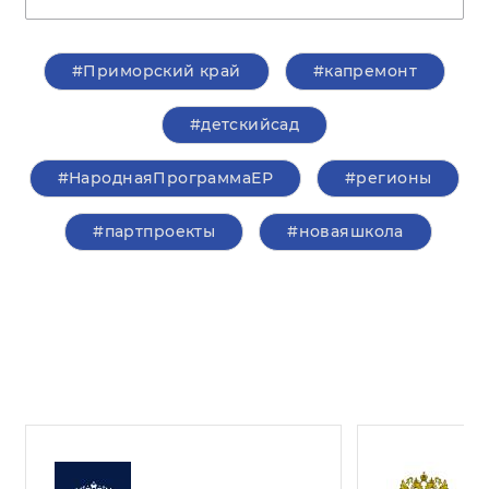
#Приморский край
#капремонт
#детскийсад
#НароднаяПрограммаЕР
#регионы
#партпроекты
#новаяшкола