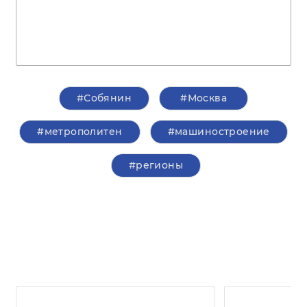
#Собянин
#Москва
#метрополитен
#машиностроение
#регионы