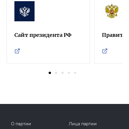
Сайт президента РФ
Правител
О партии
Лица партии