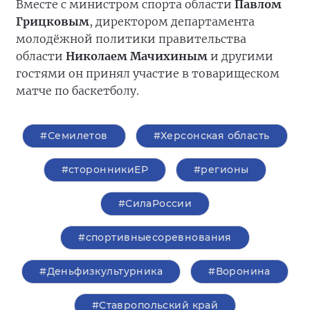
Вместе с министром спорта области
Павлом
Грицковым
, директором департамента
молодёжной политики правительства
области
Николаем Мачихиным
и другими
гостями он принял участие в товарищеском
матче по баскетболу.
#Семилетов
#Херсонская область
#сторонникиЕР
#регионы
#СилаРоссии
#спортивныесоревнования
#Деньфизкультурника
#Воронина
#Ставропольский край