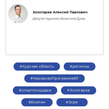
Золотарев Алексей Павлович
Депутат Курской областной Думы
#Курская область
#регионы
#НароднаяПрограммаЕР
#спортплощадка
#Золотарев
#Енютин
#Зоря