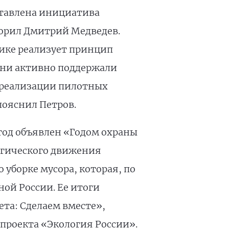
дставлена инициатива
ворил Дмитрий Медведев.
тике реализует принцип
Они активно поддержали
 реализации пилотных
пояснил Петров.
год объявлен «Годом охраны
огического движения
 уборке мусора, которая, по
ой России. Ее итоги
та: Сделаем вместе»,
 проекта «Экология России».