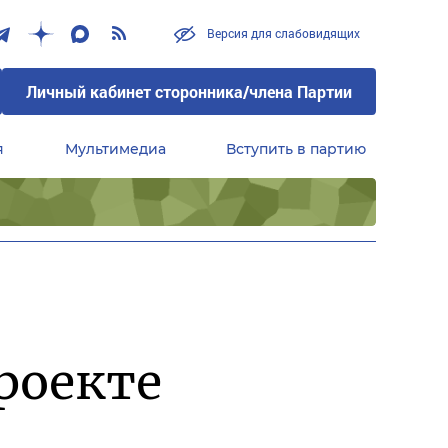
Версия для слабовидящих
Личный кабинет сторонника/члена Партии
я
Мультимедиа
Вступить в партию
Центральный совет сторонников партии «Единая Россия»
роекте