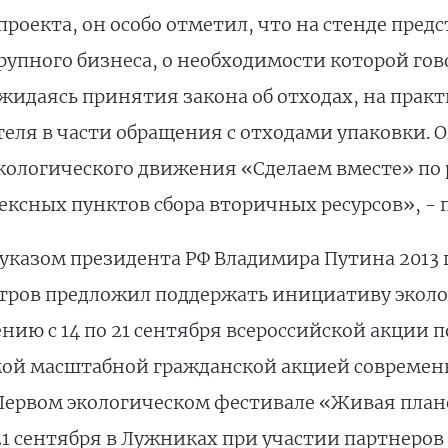
проекта, он особо отметил, что на стенде пре
рупного бизнеса, о необходимости которой го
жидаясь принятия закона об отходах, на прак
еля в части обращения с отходами упаковки. 
кологического движения «Сделаем вместе» по
ксных пунктов сбора вторичных ресурсов», - 
указом президента РФ Владимира Путина 2013 
етров предложил поддержать инициативу экол
ию с 14 по 21 сентября всероссийской акции по
мой масштабной гражданской акцией современн
Первом экологическом фестивале «Живая плане
1 сентября в Лужниках при участии партнеров