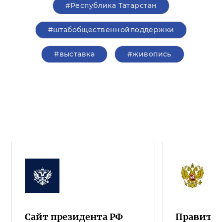
#Республика Татарстан
#штабобщественнойподдержки
#выставка
#живопись
Сайт президента РФ
Правител