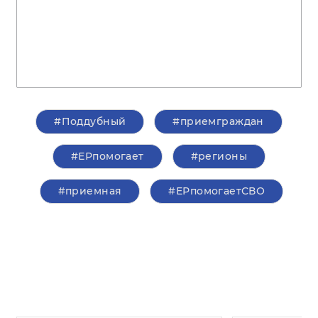
#Поддубный
#приемграждан
#ЕРпомогает
#регионы
#приемная
#ЕРпомогаетСВО