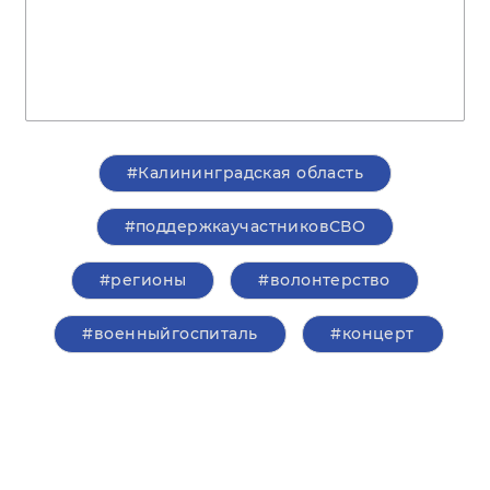
#Калининградская область
#поддержкаучастниковСВО
#регионы
#волонтерство
#военныйгоспиталь
#концерт