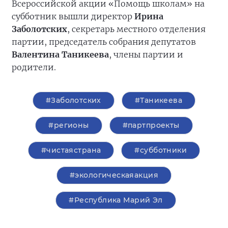
Всероссийской акции «Помощь школам» на
субботник вышли директор
Ирина
Заболотских
, секретарь местного отделения
партии, председатель собрания депутатов
Валентина Таникеева
, члены партии и
родители.
#Заболотских
#Таникеева
#регионы
#партпроекты
#чистаястрана
#субботники
#экологическаяакция
#Республика Марий Эл