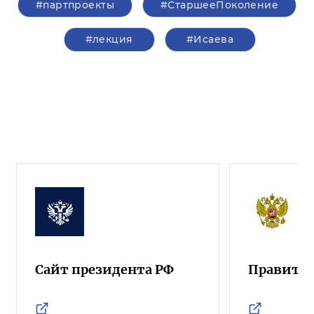
#партпроекты
#СтаршееПоколение
#лекция
#Исаева
Сайт президента РФ
Правител