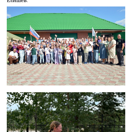
Елишев
.