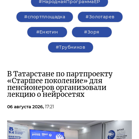
#НароднаяПрограммаЕР
#спортплощадка
#Золотарев
#Енютин
#Зоря
#Трубников
В Татарстане по партпроекту
«Старшее поколение» для
пенсионеров организовали
лекцию о нейросетях
06 августа 2026,
17:21