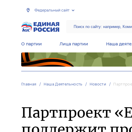
Федеральный сайт
О партии
Лица партии
Наша деяте
Центральная общественная приемная Председателя партии «Единая Россия»
Народная программа «Единой России»
Региональные общ
Руководящий состав Межрегиональных координационных советов
Центральная контрольная комиссия партии
Главная
Наша Деятельность
Новости
Партпрое
Партпроект «
поддержит пр