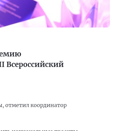
премию
II Всероссийский
ы, отметил координатор