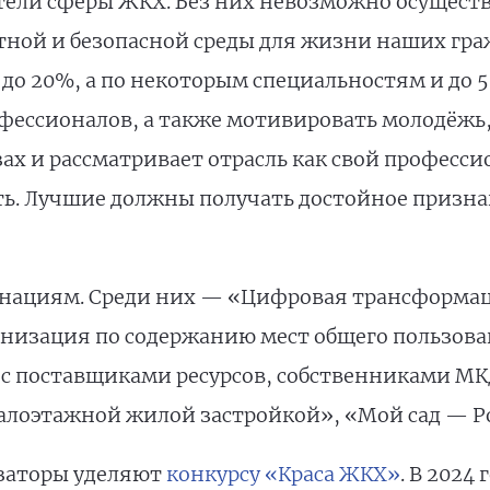
тели сферы ЖКХ. Без них невозможно осущест
тной и безопасной среды для жизни наших граж
до 20%, а по некоторым специальностям и до 
фессионалов, а также мотивировать молодёжь,
ах и рассматривает отрасль как свой професси
ть. Лучшие должны получать достойное призна
инациям. Среди них — «Цифровая трансформа
анизация по содержанию мест общего пользо
с поставщиками ресурсов, собственниками МК
лоэтажной жилой застройкой», «Мой сад — Ро
заторы уделяют
конкурсу «Краса ЖКХ»
. В 2024