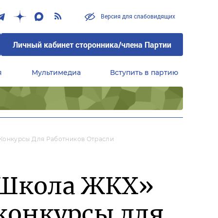
Версия для слабовидящих
Личный кабинет сторонника/члена Партии
я
Мультимедиа
Вступить в партию
Центральный совет сторонников партии «Единая Россия»
Конкурсы Для Работников Отрасли
«Школа ЖКХ»
конкурсы для