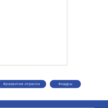
#развитие отрасли
#кадры