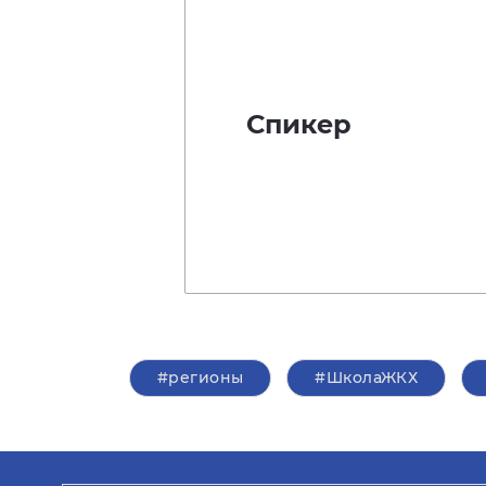
Спикер
#регионы
#ШколаЖКХ