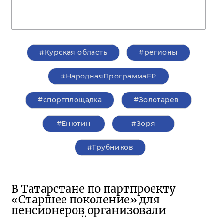
#Курская область
#регионы
#НароднаяПрограммаЕР
#спортплощадка
#Золотарев
#Енютин
#Зоря
#Трубников
В Татарстане по партпроекту
«Старшее поколение» для
пенсионеров организовали