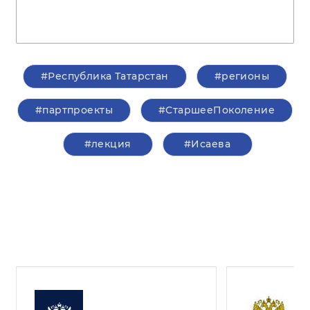
#Республика Татарстан
#регионы
#партпроекты
#СтаршееПоколение
#лекция
#Исаева