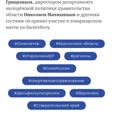
Грицковым
, директором департамента
молодёжной политики правительства
области
Николаем Мачихиным
и другими
гостями он принял участие в товарищеском
матче по баскетболу.
#Семилетов
#Херсонская область
#сторонникиЕР
#регионы
#СилаРоссии
#спортивныесоревнования
#Деньфизкультурника
#Воронина
#Ставропольский край