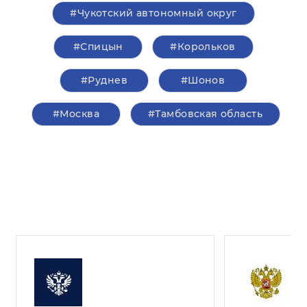
#Чукотский автономный округ
#Спицын
#Корольков
#Руднев
#Шонов
#Москва
#Тамбовская область