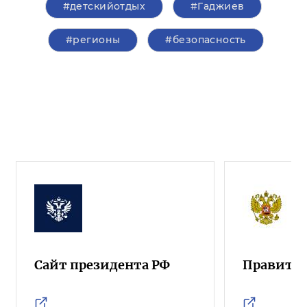
#детскийотдых
#Гаджиев
#регионы
#безопасность
Сайт президента РФ
Правител