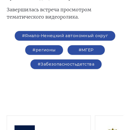
Завершилась встреча просмотром
тематического видеоролика.
#Ямало-Ненецкий автономный округ
#регионы
#‎МГЕР‬
#Забезопасностьдетства