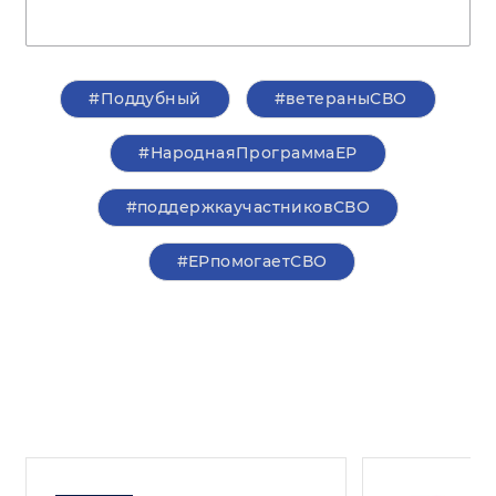
#Поддубный
#ветераныСВО
#НароднаяПрограммаЕР
#поддержкаучастниковСВО
#ЕРпомогаетСВО