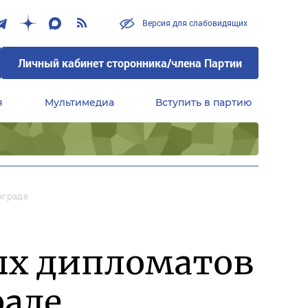
Версия для слабовидящих
Личный кабинет сторонника/члена Партии
я
Мультимедиа
Вступить в партию
Центральный совет сторонников партии «Единая Россия»
нграде
ых дипломатов
раде