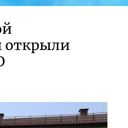
ой
и открыли
О