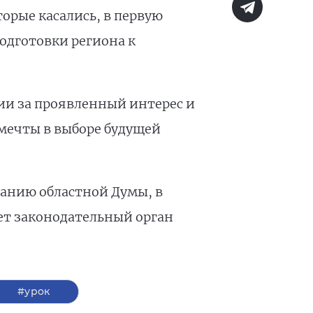
орые касались, в первую
подготовки региона к
ии за проявленный интерес и
 мечты в выборе будущей
данию областной Думы, в
ет законодательный орган
#урок