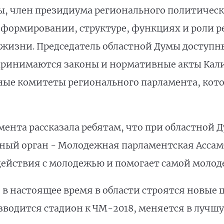
ы, член президиума регионального политическ
о формировании, структуре, функциях и роли р
жизни. Председатель областной Думы доступн
 принимаются законы и нормативные акты Кали
ные комитеты регионального парламента, кото
ента рассказала ребятам, что при областной Д
ый орган - Молодежная парламентская Ассамб
йствия с молодежью и помогает самой молоде
о в настоящее время в области строятся новые
водится стадион к ЧМ-2018, меняется в лучшу