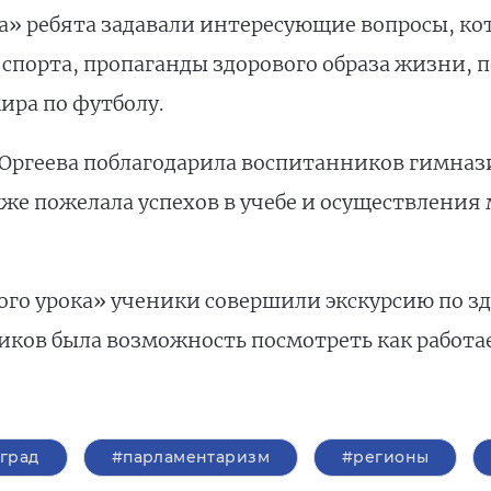
а» ребята задавали интересующие вопросы, кот
 спорта, пропаганды здорового образа жизни, 
ра по футболу.
 Оргеева поблагодарила воспитанников гимназ
кже пожелала успехов в учебе и осуществления
го урока» ученики совершили экскурсию по з
ников была возможность посмотреть как работа
град
#парламентаризм
#регионы