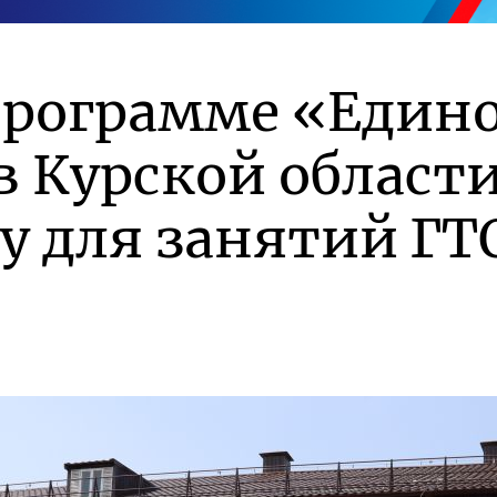
программе «Един
в Курской област
у для занятий ГТ