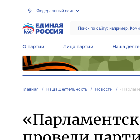
Федеральный сайт
О партии
Лица партии
Наша деяте
Центральная общественная приемная Председателя партии «Единая Россия»
Народная программа «Единой России»
Региональные общ
Руководящий состав Межрегиональных координационных советов
Центральная контрольная комиссия партии
Главная
Наша Деятельность
Новости
«Парламе
«Парламентск
провели парт