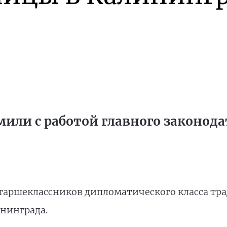
ли с работой главного законода
таршеклассников дипломатического класса т
нинграда.