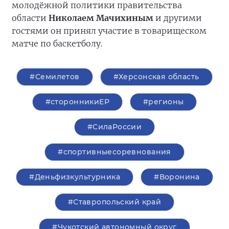
молодёжной политики правительства
области
Николаем Мачихиным
и другими
гостями он принял участие в товарищеском
матче по баскетболу.
#Семилетов
#Херсонская область
#сторонникиЕР
#регионы
#СилаРоссии
#спортивныесоревнования
#Деньфизкультурника
#Воронина
#Ставропольский край
#Чукотский автономный округ