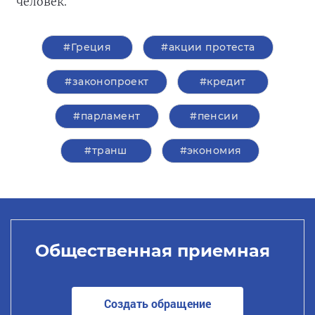
человек.
#Греция
#акции протеста
#законопроект
#кредит
#парламент
#пенсии
#транш
#экономия
Общественная приемная
Создать обращение