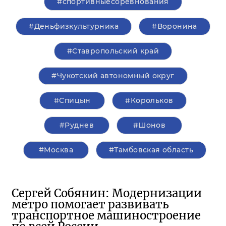
#спортивныесоревнования
#Деньфизкультурника
#Воронина
#Ставропольский край
#Чукотский автономный округ
#Спицын
#Корольков
#Руднев
#Шонов
#Москва
#Тамбовская область
Сергей Собянин: Модернизации
метро помогает развивать
транспортное машиностроение