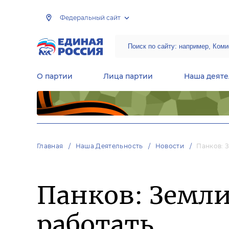
Федеральный сайт
О партии
Лица партии
Наша деяте
Центральная общественная приемная Председателя партии «Единая Россия»
Народная программа «Единой России»
Региональные общ
Руководящий состав Межрегиональных координационных советов
Центральная контрольная комиссия партии
Главная
Наша Деятельность
Новости
Панков: 
Панков: Земли
работать