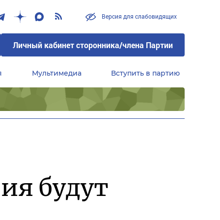
Версия для слабовидящих
Личный кабинет сторонника/члена Партии
я
Мультимедиа
Вступить в партию
Центральный совет сторонников партии «Единая Россия»
ия будут