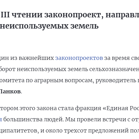
 III чтении законопроект, направ
 неиспользуемых земель
один из важнейших
законопроектов
за время св
борот неиспользуемых земель сельхозназначени
комитета по аграрным вопросам, руководитель
Панков
.
ором этого закона стала фракция «Единая Рос
я
большинства людей. Мы провели встречи с о
ипалитетов, и около трехсот предложений пол