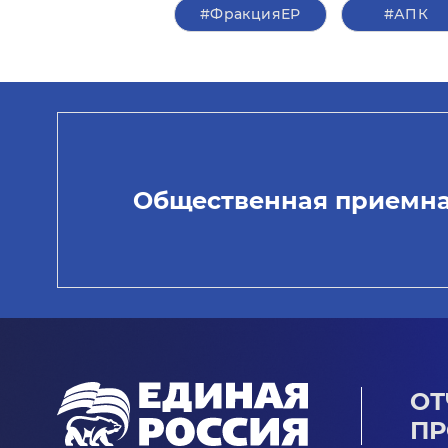
#ФракцияЕР
#АПК
Общественная приемн
ОТ
ПР