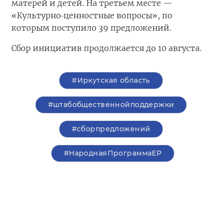
матерей и детей. На третьем месте —
‑
«Культурно
ценностные
вопросы»
,
по
которым
поступило
39
предложений
.
Сбор инициатив продолжается до 10 августа.
#Иркутская область
#штабобщественнойподдержки
#сборпредложений
#НароднаяПрограммаЕР