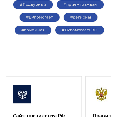
#Поддубный
#приемграждан
#ЕРпомогает
#регионы
#приемная
#ЕРпомогаетСВО
Сайт президента РФ
Правител