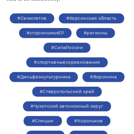
#Семилетов
#Херсонская область
#сторонникиЕР
#регионы
#СилаРоссии
#спортивныесоревнования
#Деньфизкультурника
#Воронина
#Ставропольский край
#Чукотский автономный округ
#Спицын
#Корольков