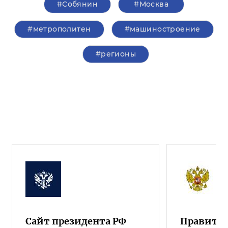
#Собянин
#Москва
#метрополитен
#машиностроение
#регионы
Сайт президента РФ
Правител