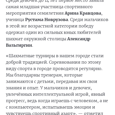
Среди девочек до 14 лет первое место заняла
самая младшая участница спортивного
мероприятия семилетняя
Арина Кравцова
,
ученица
Рустама Новрузова
. Среди мальчиков
в этой же возрастной категории победу
одержал один из сильных юных любителей
шахмат окружной столицы
Александр
Вальгиргин
.
«Шахматные турниры в нашем городе стали
доброй традицией. Соревнования по этому
виду спорта в городе проводятся регулярно.
Мы благодарны тренерам, которые
занимаются с детьми, передавая им свои
знания и опыт. У мальчиков и девочек,
увлечённых интеллектуальной игрой, явный
прогресс, ведь когда играешь с человеком, а не
с компьютером, испытываешь эмоции и
чувствуешь спортивный азарт», — отметил