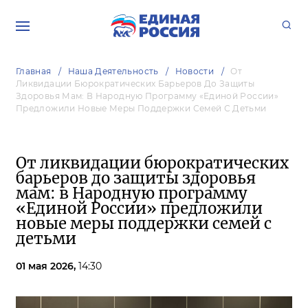
Главная
Наша Деятельность
Новости
От
Ликвидации Бюрократических Барьеров До Защиты
Здоровья Мам: В Народную Программу «Единой России»
Предложили Новые Меры Поддержки Семей С Детьми
От ликвидации бюрократических
барьеров до защиты здоровья
мам: в Народную программу
«Единой России» предложили
новые меры поддержки семей с
детьми
01 мая 2026,
14:30