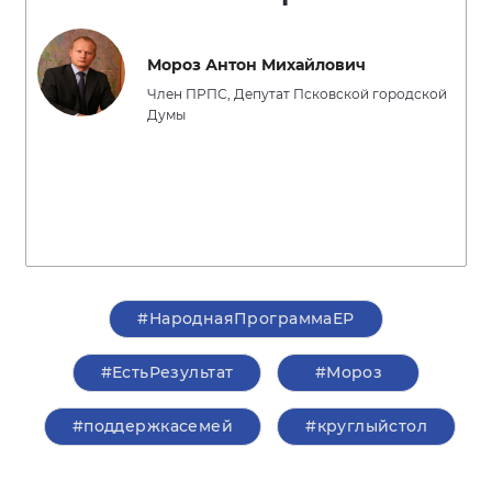
Мороз Антон Михайлович
Член ПРПС, Депутат Псковской городской
Думы
#НароднаяПрограммаЕР
#ЕстьРезультат
#Мороз
#поддержкасемей
#круглыйстол