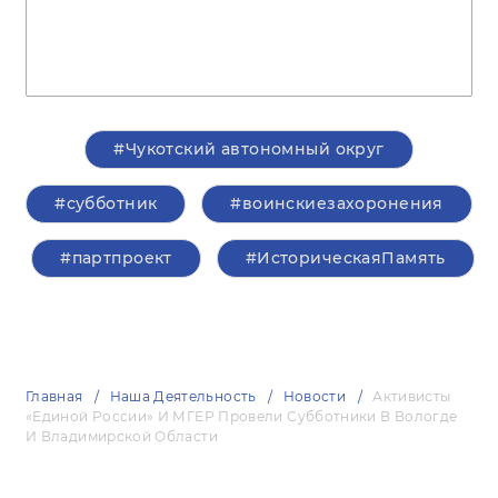
#Чукотский автономный округ
#субботник
#воинскиезахоронения
#партпроект
#ИсторическаяПамять
Главная
Наша Деятельность
Новости
Активисты
«Единой России» И МГЕР Провели Субботники В Вологде
И Владимирской Области