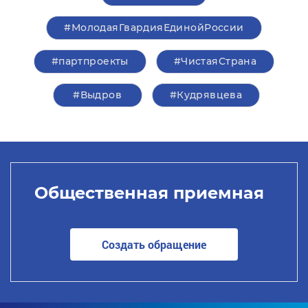
#МолодаяГвардияЕдинойРоссии
#партпроекты
#ЧистаяСтрана
#Выдров
#Кудрявцева
Общественная приемная
Создать обращение