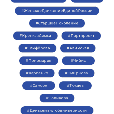
#ЖенскоеДвижениеЕдинойРоссии
#СтаршееПоколение
#КрепкаяСемья
#Партпроект
#Елифёрова
#Авимская
#Пономарев
#Чибис
#Карпенко
#Смирнова
#Самсон
#Тюхаев
#Новикова
#Деньсемьилюбвииверности