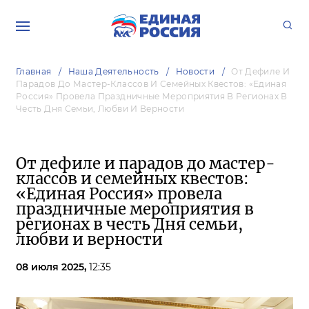
Главная
Наша Деятельность
Новости
От Дефиле И
Парадов До Мастер-Классов И Семейных Квестов: «Единая
Россия» Провела Праздничные Мероприятия В Регионах В
Честь Дня Семьи, Любви И Верности
От дефиле и парадов до мастер-
классов и семейных квестов:
«Единая Россия» провела
праздничные мероприятия в
регионах в честь Дня семьи,
любви и верности
08 июля 2025,
12:35