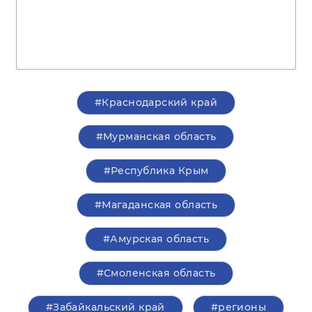
#Краснодарский край
#Мурманская область
#Республика Крым
#Магаданская область
#Амурская область
#Смоленская область
#Забайкальский край
#регионы