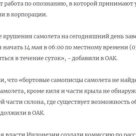
ет работа по опознанию, в которой принимают 
ли в корпорации.
е крушения самолета на сегодняшний день зав
начать 14 мая в 06:00 по местному времени (03
ься в течение суток», - добавили в ОАК.
и, что «бортовые самописцы самолета не най
амолета, кроме киля и части крыла не обнаруж
й части склона, где существует возможность 
одолжили в ОАК.
ая власти Индонезии создали комиссию по ра