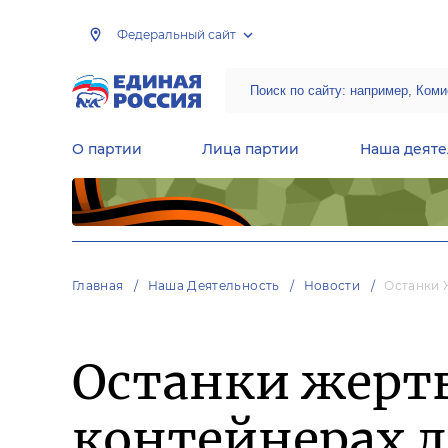
Федеральный сайт
О партии
Лица партии
Наша деяте
Центральная общественная приемная Председателя партии «Единая Россия»
Народная программа «Единой России»
Региональные общ
Руководящий состав Межрегиональных координационных советов
Центральная контрольная комиссия партии
Главная
Наша Деятельность
Новости
Останки 
Останки жерт
контейнерах 