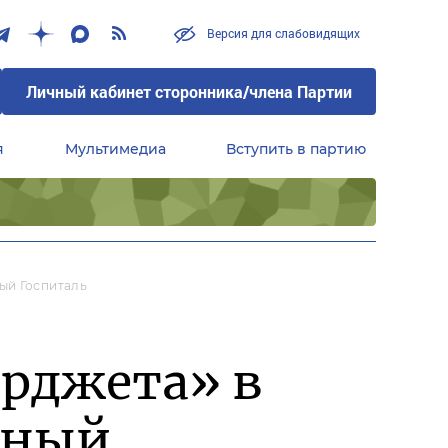
Версия для слабовидящих
Личный кабинет сторонника/члена Партии
я
Мультимедиа
Вступить в партию
Центральный совет сторонников партии «Единая Россия»
ый Госпиталь
рджета» в
нный