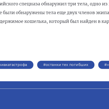
ийского спецназа обнаружил три тела, одно из
е были обнаружены тела еще двух членов экип
держимое кошелька, который был найден в кар
виакатастрофа
#останки тех погибших
#«