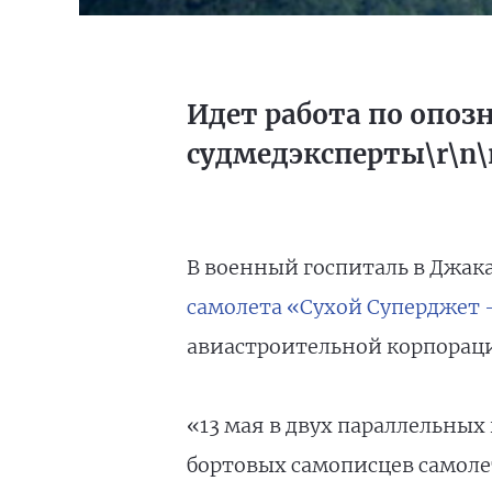
Идет работа по опоз
судмедэксперты\r\n\r
В военный госпиталь в Джак
самолета «Сухой Суперджет 
авиастроительной корпорации
«13 мая в двух параллельных
бортовых самописцев самолет