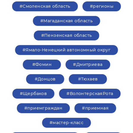
#Смоленская область
#регионы
#Магаданская область
#Пензенская область
#Ямало-Ненецкий автономный округ
#Фомин
#Дмитриева
#Донцов
#Тюхаев
#Щербаков
#ВолонтерскаяРота
#приемграждан
#приемная
#мастер-класс