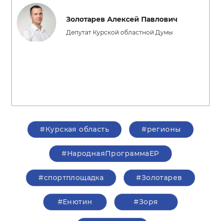
Золотарев Алексей Павлович
Депутат Курской областной Думы
#Курская область
#регионы
#НароднаяПрограммаЕР
#спортплощадка
#Золотарев
#Енютин
#Зоря