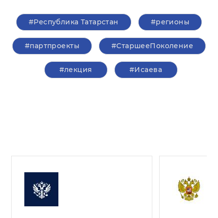
#Республика Татарстан
#регионы
#партпроекты
#СтаршееПоколение
#лекция
#Исаева