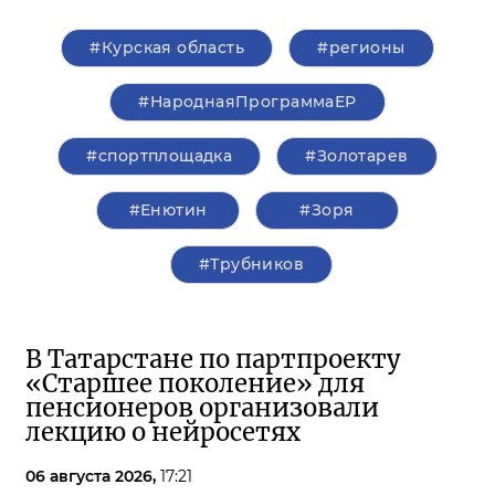
#Курская область
#регионы
#НароднаяПрограммаЕР
#спортплощадка
#Золотарев
#Енютин
#Зоря
#Трубников
В Татарстане по партпроекту
«Старшее поколение» для
пенсионеров организовали
лекцию о нейросетях
06 августа 2026,
17:21