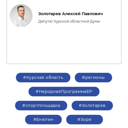
Золотарев Алексей Павлович
Депутат Курской областной Думы
#Курская область
#регионы
#НароднаяПрограммаЕР
#спортплощадка
#Золотарев
#Енютин
#Зоря