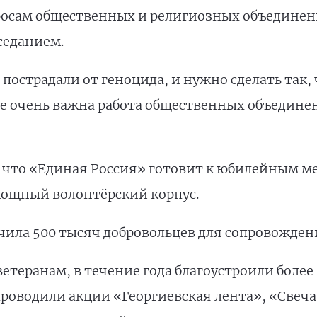
просам общественных и религиозных объедине
седанием.
острадали от геноцида, и нужно сделать так, 
ере очень важна работа общественных объедине
а, что «Единая Россия» готовит к юбилейным
мощный волонтёрский корпус.
учила 500 тысяч добровольцев для сопровожде
теранам, в течение года благоустроили более
роводили акции «Георгиевская лента», «Свеч