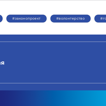
#законопроект
#волонтерство
#г
ая