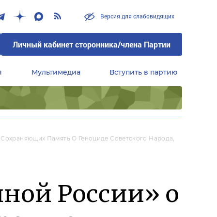
Версия для слабовидящих
Личный кабинет сторонника/члена Партии
я
Мультимедиа
Вступить в партию
Центральный совет сторонников партии «Единая Россия»
 Сохраняющих Память О Геноциде Советского Народа,
иной России» о