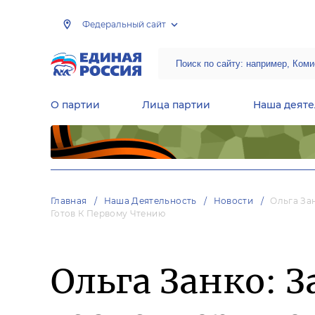
Федеральный сайт
О партии
Лица партии
Наша деяте
Центральная общественная приемная Председателя партии «Единая Россия»
Народная программа «Единой России»
Региональные общ
Руководящий состав Межрегиональных координационных советов
Центральная контрольная комиссия партии
Главная
Наша Деятельность
Новости
Ольга За
Готов К Первому Чтению
Ольга Занко: 