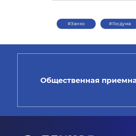
#Занко
#Госдума
Общественная приемн