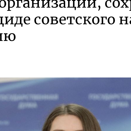
 организаций, с
иде советского н
ию